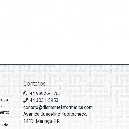
Contatos
44 99926-1763
rega
44 3031-5953
es
contato@diamanteinformatica.com
mento
Avenida Juscelino Kubitscheck,
1413. Maringá-PR
idade