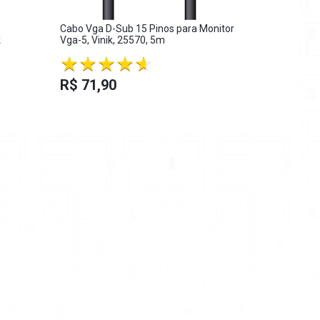
Cabo Vga D-Sub 15 Pinos para Monitor
Vinik 29256
k
Vga-5, Vinik, 25570, 5m
HDMI 4K UL
- H20MM-2,
R$ 56,5
R$ 71,90