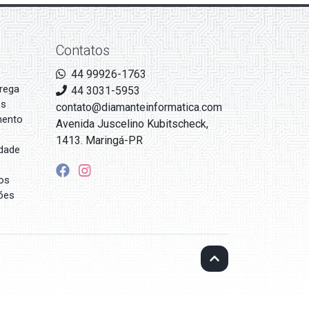
Contatos
44 99926-1763
rega
44 3031-5953
es
contato@diamanteinformatica.com
mento
Avenida Juscelino Kubitscheck,
1413. Maringá-PR
idade
os
ões