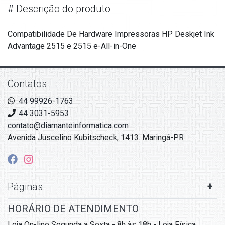
#
Descrição do produto
Compatibilidade De Hardware Impressoras HP Deskjet Ink
Advantage 2515 e 2515 e-All-in-One
Contatos
44 99926-1763
44 3031-5953
contato@diamanteinformatica.com
Avenida Juscelino Kubitscheck, 1413. Maringá-PR
Páginas
HORÁRIO DE ATENDIMENTO
Loja On-line Segunda a Sexta - 8h às 18h - Loja Física