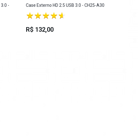
3.0 -
Case Externo HD 2.5 USB 3.0 - CH25-A30
Case Extern
Chave I/O T
Ac3.
R$ 191,
R$ 132,00