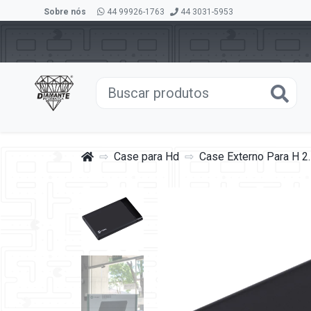
Sobre nós
44 99926-1763
44 3031-5953
Case para Hd
Case Externo Para H 2