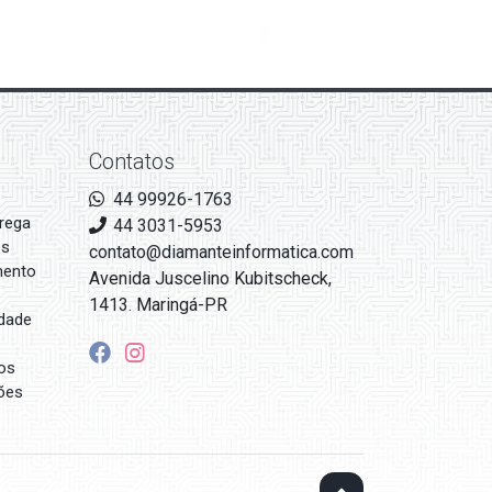
Contatos
44 99926-1763
rega
44 3031-5953
es
contato@diamanteinformatica.com
mento
Avenida Juscelino Kubitscheck,
1413. Maringá-PR
idade
os
ões