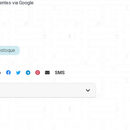
ientes via Google
estoque
p
SMS