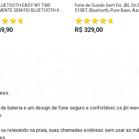
LUETOOTH EASY W1 TWS
Fone de Ouvido Sem Fio JBL On 
ENTE SEM FIO BLUETOOTH 4.2
510BT, Bluetooth, Pure Bass, Az
O
89,90
R$ 329,00
ares.
de bateria e um design de fone seguro e confortável, os jbl wa
.
 ou relaxando na praia, suas chamadas estéreas sem usar as mã
es.