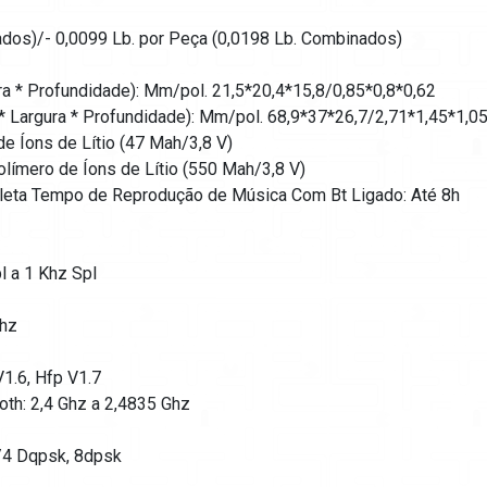
ados)/- 0,0099 Lb. por Peça (0,0198 Lb. Combinados)
ra * Profundidade): Mm/pol. 21,5*20,4*15,8/0,85*0,8*0,62
* Largura * Profundidade): Mm/pol. 68,9*37*26,7/2,71*1,45*1,0
de Íons de Lítio (47 Mah/3,8 V)
olímero de Íons de Lítio (550 Mah/3,8 V)
leta Tempo de Reprodução de Música Com Bt Ligado: Até 8h
l a 1 Khz Spl
Khz
V1.6, Hfp V1.7
oth: 2,4 Ghz a 2,4835 Ghz
?/4 Dqpsk, 8dpsk