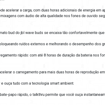
de acelerar a carga, com duas horas adicionais de energia em a
 mixagens com áudio de alta qualidade nos fones de ouvido se
rmato bud do jbl wave buds se encaixa tão confortavelmente qu
bloqueando ruídos externos e melhorando o desempenho dos gr
regamento rápido: com até 8 horas de duração da bateria nos fon
acelerar o carregamento para mais duas horas de reprodução e
r e ouça tudo com a tecnologia smart ambient.
bate-papo rápido, o talkthru permite que você ouça instantane