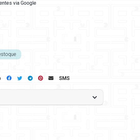
ientes via Google
estoque
p
SMS