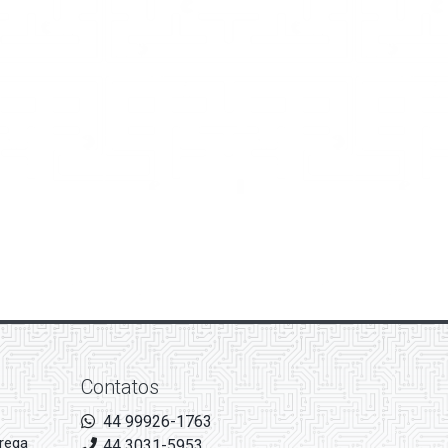
Contatos
44 99926-1763
rega
44 3031-5953