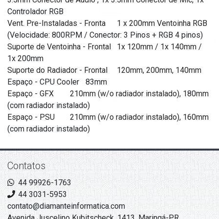
Controlador RGB
Vent. Pre-Instaladas - Fronta
1 x 200mm Ventoinha RGB
(Velocidade: 800RPM / Conector: 3 Pinos + RGB 4 pinos)
Suporte de Ventoinha - Frontal
1x 120mm / 1x 140mm /
1x 200mm
Suporte do Radiador - Frontal
120mm, 200mm, 140mm
Espaço - CPU Cooler
83mm
Espaço - GFX
210mm (w/o radiador instalado), 180mm
(com radiador instalado)
Espaço - PSU
210mm (w/o radiador instalado), 160mm
(com radiador instalado)
Contatos
44 99926-1763
44 3031-5953
contato@diamanteinformatica.com
Avenida Juscelino Kubitscheck, 1413. Maringá-PR