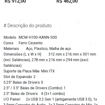
R$ 912,00
R$ 462,00
#
Descrição do produto
Modelo
MCM-H100-KANN-S00
Cores
Ferro Cinzento
Materiais
Aço, Plastico, Malha de aço
Dimensões (L x W x H)
312 mm x 216 mm x 301 mm
(incl. Saliências), 278 mm x 216 mm x 294 mm (excl.
Saliências)
Suporte da Placa Mãe
Mini ITX
Slot de Expansão
2
5.25" Baías de Drivers
0
2.5" / 3.5" Baías de Drivers (Combo)
1
2.5" Baías de Drivers
4 (3+1 combo)
I/O Painel
2x USB 3.2 Gen 1 (antigamente USB 3.0), 1x
3.5mm Conector de Audio , 1x 3.5mm Conector de Mic, 1x