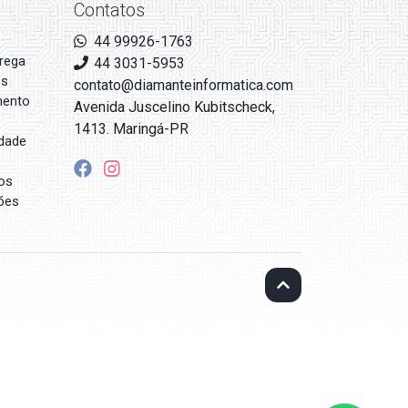
Contatos
44 99926-1763
rega
44 3031-5953
es
contato@diamanteinformatica.com
mento
Avenida Juscelino Kubitscheck,
1413. Maringá-PR
idade
os
ões