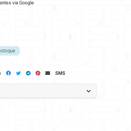
ientes via Google
estoque
p
SMS