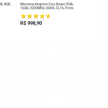
B, 8GB,
Memória Kingston Fury Beast, RGB,
Memória Ke
16GB, 3200MHz, DDR4, CL16, Preto
- Kd13n9/4
R$ 371,
R$ 998,90