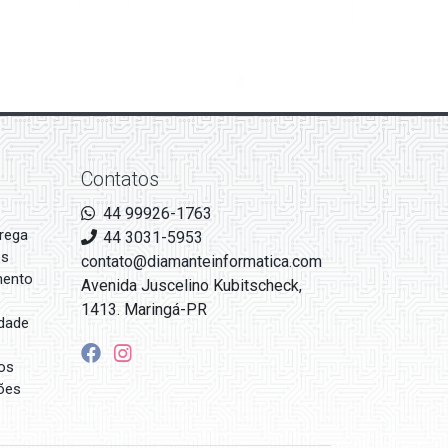
Contatos
44 99926-1763
rega
44 3031-5953
es
contato@diamanteinformatica.com
mento
Avenida Juscelino Kubitscheck,
1413. Maringá-PR
idade
os
ões