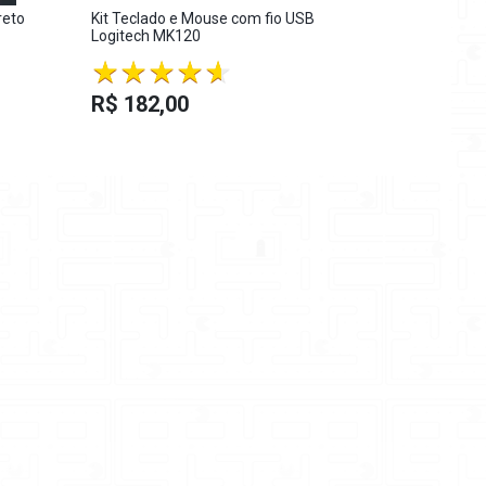
reto
Kit Teclado e Mouse com fio USB
MOUSE OPT
Logitech MK120
BRANCO
R$ 62,0
R$ 182,00