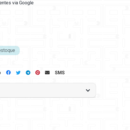
ientes via Google
estoque
p
SMS