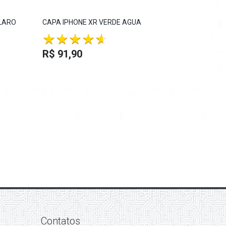
CLARO
CAPA IPHONE XR VERDE AGUA
CAPA IPHO
R$ 91,9
R$ 91,90
Contatos