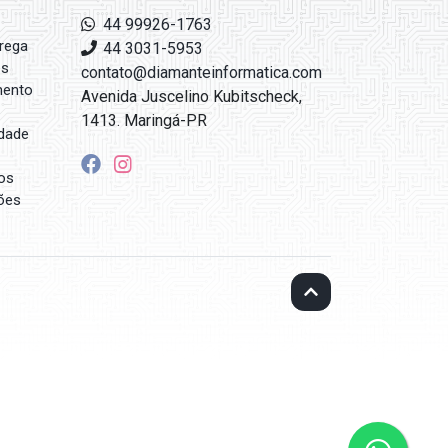
44 99926-1763
rega
44 3031-5953
es
contato@diamanteinformatica.com
mento
Avenida Juscelino Kubitscheck,
1413. Maringá-PR
idade
os
ões