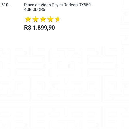
 610 -
Placa de Vídeo Pcyes Radeon RX550 -
Placa de Ví
4GB GDDR5
4GB GDDR6
R$ 2.69
R$ 1.899,90