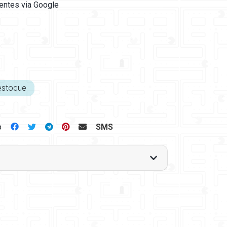
ientes via Google
estoque
p
SMS