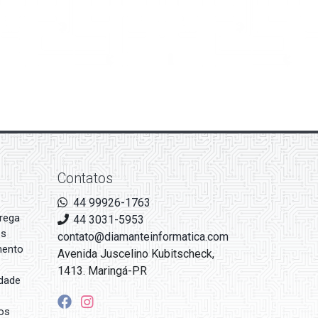
Contatos
44 99926-1763
rega
44 3031-5953
es
contato@diamanteinformatica.com
mento
Avenida Juscelino Kubitscheck,
1413. Maringá-PR
idade
os