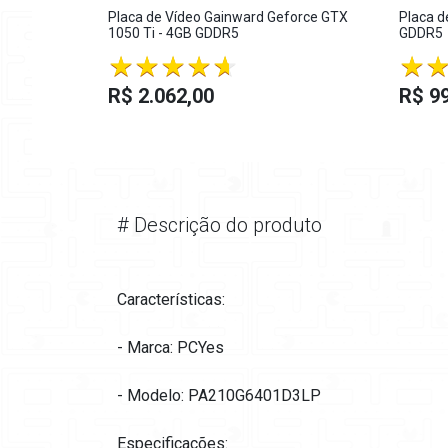
Placa de Vídeo Gainward Geforce GTX
Placa d
1050 Ti - 4GB GDDR5
GDDR5
R$ 2.062,00
R$ 9
#
Descrição do produto
Características:
- Marca: PCYes
- Modelo: PA210G6401D3LP
Especificações: