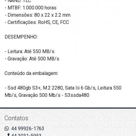
- NAND: TLC
- MTBF: 1.000.000 horas
- Dimensões: 80 x 22 x 2.2 mm
- Certificações: RoHS, CE, FCC
DESEMPENHO:
- Leitura: Até 550 MB/s
- Gravação: Até 500 MB/s
Conteúdo da embalagem:
- Ssd 480gb S3+, M.2 2280, Sata Iii 6 Gb/s, Leitura 550
Mb/s, Gravação 500 Mb/s - S3ssda480
Contatos
44 99926-1763
44 3031-5953