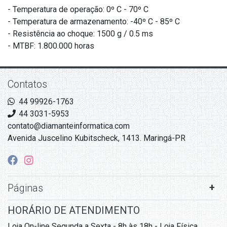
- Temperatura de operação: 0º C - 70º C
- Temperatura de armazenamento: -40º C - 85º C
- Resistência ao choque: 1500 g / 0.5 ms
- MTBF: 1.800.000 horas
Contatos
44 99926-1763
44 3031-5953
contato@diamanteinformatica.com
Avenida Juscelino Kubitscheck, 1413. Maringá-PR
Páginas
HORÁRIO DE ATENDIMENTO
Loja On-line Segunda a Sexta - 8h às 18h - Loja Física