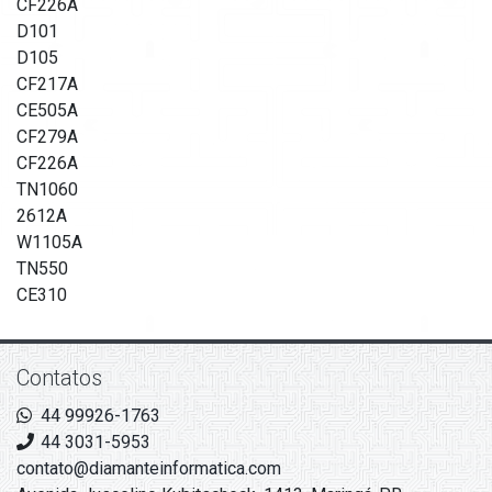
CF226A
D101
D105
CF217A
CE505A
CF279A
CF226A
TN1060
2612A
W1105A
TN550
CE310
Contatos
44 99926-1763
44 3031-5953
contato@diamanteinformatica.com